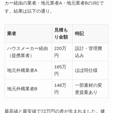
カー経由の業者・地元業者A・地元業者Bの3社で
す。結果は以下の通り。
見積も
業者
特記
り金額
ハウスメーカー経由
220万
設計・管理費
（提携業者）
円
込み
165万
地元外構業者A
ほぼ同仕様
円
148万
一部素材の変
地元外構業者B
円
更提案あり
最高値と最安値で72万円の差が生まれました。健