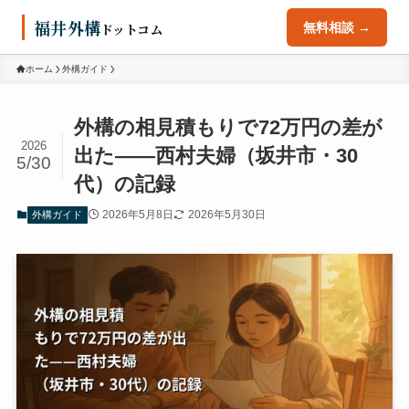
福井外構
ドットコム
無料相談 →
ホーム
外構ガイド
外構の相見積もりで72万円の差が
2026
出た——西村夫婦（坂井市・30
5/30
代）の記録
2026年5月8日
2026年5月30日
外構ガイド