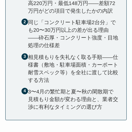
高220万円・最低148万円——差額72
万円がどの項目で発生したかの内訳
同じ「コンクリート駐車場2台分」で
も20〜30万円以上の差が出る理由
——砕石厚・コンクリート強度・目地
処理の仕様差
相見積もりを失礼なく取る手順——仕
様書（敷地・駐車場面積・カーポート
耐雪スペック等）を全社に渡して比較
する方法
3〜4月の繁忙期と夏〜秋の閑散期で
見積もり金額が変わる理由と、業者交
渉に有利なタイミングの選び方