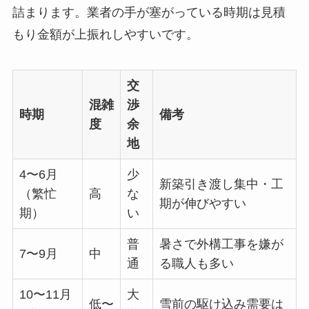
詰まります。業者の手が塞がっている時期は見積
もり金額が上振れしやすいです。
交
混雑
渉
時期
備考
度
余
地
4〜6月
少
新築引き渡し集中・工
（繁忙
高
な
期が伸びやすい
期）
い
普
暑さで外構工事を嫌が
7〜9月
中
通
る職人も多い
10〜11月
大
低〜
雪前の駆け込み需要は