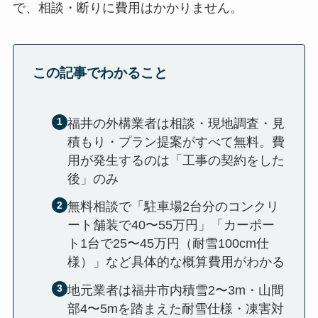
で、相談・断りに費用はかかりません。
この記事でわかること
福井の外構業者は相談・現地調査・見
積もり・プラン提案がすべて無料。費
用が発生するのは「工事の契約をした
後」のみ
無料相談で「駐車場2台分のコンクリ
ート舗装で40〜55万円」「カーポー
ト1台で25〜45万円（耐雪100cm仕
様）」など具体的な概算費用がわかる
地元業者は福井市内積雪2〜3m・山間
部4〜5mを踏まえた耐雪仕様・凍害対