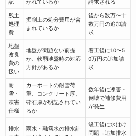
記
かれているか
請求される
残土
後から数万〜十
掘削土の処分費用が含
処理
数万円の追加請
まれているか
費
求
地盤
地盤が問題ない前提
着工後に10〜5
改良
か、軟弱地盤時の対応
0万円の追加請
費の
方針があるか
求
扱い
耐
カーポートの耐雪荷
数年後に凍害・
雪・
重、コンクリート厚、
倒壊で補修費用
凍害
砕石厚が明記されてい
が発生
仕様
るか
竣工後に水はけ
排水
雨水・融雪水の排水計
問題→追加排水