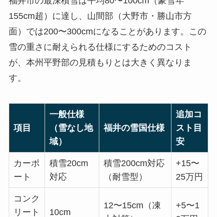
福井市の最深積雪は平均80〜100cm（豪雪年
155cm超）に達し、山間部（大野市・勝山市方
面）では200〜300cmになることがあります。この
雪の重さに耐えられる仕様にするためのコスト
が、本州平野部の見積もりとは大きく異なりま
す。
一般仕様
追加コ
項目
（雪なし地
福井の雪国仕様
スト目
域）
安
カーポ
積雪20cm
積雪200cm対応
+15〜
ート
対応
（耐雪型）
25万円
コンク
12〜15cm（凍
+5〜1
リート
10cm