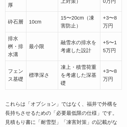
上対策）
0万円
厚
15〜20cm（凍
+3〜8
砕石層
10cm
害防止）
万円
排水
融雪水の排水を
+5〜1
桝・排
最小限
考慮した設計
5万円
水溝
凍上・積雪荷重
フェン
+3〜8
標準深さ
を考慮した深基
ス基礎
万円
礎
これらは「オプション」ではなく、福井で外構を
長持ちさせるための「必要最低限の仕様」です。
見積もり書に「耐雪型」「凍害対策」の記載がな