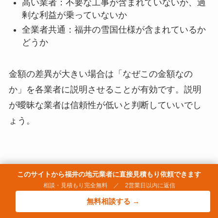
高い業者：不要な工事が含まれていないか、過
剰な利益が乗っていないか
全業者共通：福井の雪国仕様が含まれているか
どうか
金額の差異が大きい場合は「なぜこの金額なの
か」を各業者に説明させることが有効です。説明
が曖昧な業者は信頼性が低いと判断していいでし
ょう。
このサイトから福井の地元業者に直接見積もり依頼できます
まとめ：予算オーバーは「事前の確認」で
相談・見積もり完全無料 ／ 2営業日以内に返信
防げる
無料相談する →