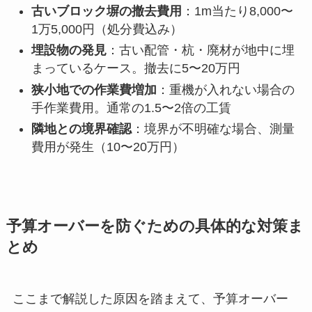
古いブロック塀の撤去費用
：1m当たり8,000〜
1万5,000円（処分費込み）
埋設物の発見
：古い配管・杭・廃材が地中に埋
まっているケース。撤去に5〜20万円
狭小地での作業費増加
：重機が入れない場合の
手作業費用。通常の1.5〜2倍の工賃
隣地との境界確認
：境界が不明確な場合、測量
費用が発生（10〜20万円）
予算オーバーを防ぐための具体的な対策ま
とめ
ここまで解説した原因を踏まえて、予算オーバー