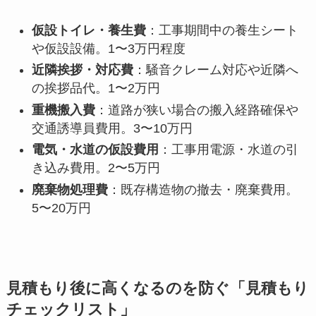
仮設トイレ・養生費
：工事期間中の養生シート
や仮設設備。1〜3万円程度
近隣挨拶・対応費
：騒音クレーム対応や近隣へ
の挨拶品代。1〜2万円
重機搬入費
：道路が狭い場合の搬入経路確保や
交通誘導員費用。3〜10万円
電気・水道の仮設費用
：工事用電源・水道の引
き込み費用。2〜5万円
廃棄物処理費
：既存構造物の撤去・廃棄費用。
5〜20万円
見積もり後に高くなるのを防ぐ「見積もり
チェックリスト」