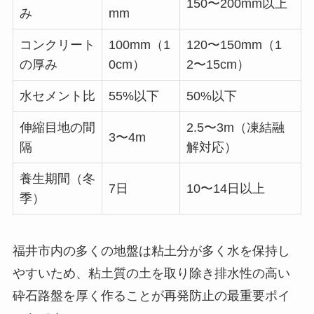
150〜200mm以上
み
mm
コンクリート
100mm（1
120〜150mm（1
の厚み
0cm）
2〜15cm）
水セメント比
55%以下
50%以下
伸縮目地の間
2.5〜3m（凍結融
3〜4m
隔
解対応）
養生期間（冬
7日
10〜14日以上
季）
福井市内の多くの地盤は粘土分が多く水を保持し
やすいため、粘土質の土を取り除き排水性の高い
砕石路盤を厚く作ることが再発防止の最重要ポイ