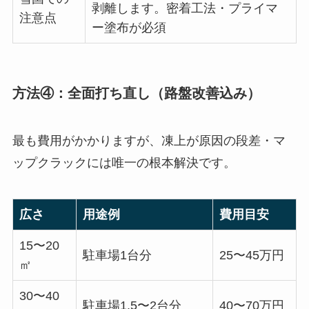
剥離します。密着工法・プライマ
注意点
ー塗布が必須
方法④：全面打ち直し（路盤改善込み）
最も費用がかかりますが、凍上が原因の段差・マ
ップクラックには唯一の根本解決です。
広さ
用途例
費用目安
15〜20
駐車場1台分
25〜45万円
㎡
30〜40
駐車場1.5〜2台分
40〜70万円