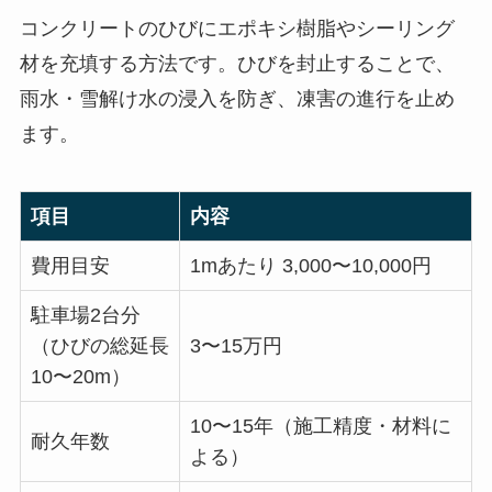
コンクリートのひびにエポキシ樹脂やシーリング
材を充填する方法です。ひびを封止することで、
雨水・雪解け水の浸入を防ぎ、凍害の進行を止め
ます。
項目
内容
費用目安
1mあたり 3,000〜10,000円
駐車場2台分
（ひびの総延長
3〜15万円
10〜20m）
10〜15年（施工精度・材料に
耐久年数
よる）