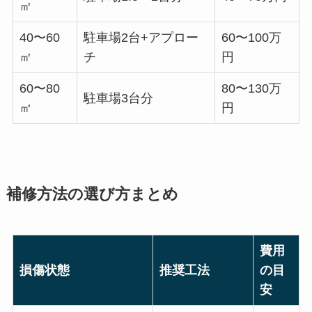
㎡
40〜60
駐車場2台+アプロー
60〜100万
㎡
チ
円
60〜80
80〜130万
駐車場3台分
㎡
円
補修方法の選び方まとめ
費用
損傷状態
推奨工法
の目
安