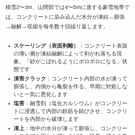
積雪2〜3m、山間部では4〜5mに達する豪雪地帯で
は、コンクリートに染み込んだ水分が凍結→膨張
→融解→収縮を毎冬数十回繰り返します。
スケーリング（表面剥離）
：コンクリート表面
の薄い層が凍結融解によって剥がれ落ちる現
象。「砂がこぼれるようにボロボロになる」状
態です
凍害クラック
：コンクリート内部の水が凍って
膨張し、内側から亀裂を作る。早期に対処しな
いと一気に悪化します
塩害
：融雪剤（塩化カルシウム）がコンクリー
トに浸透して内部の鉄筋を錆びさせ、コンクリ
ートを内部から破壊します
凍上
：地中の水分が凍って膨張し、コンクリー