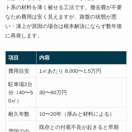
ト系の材料を薄く被せる工法です。撤去費が不要
なため費用は安く見えますが、路盤の状態が悪
い・凍上が原因の場合は根本解決にならず数年後
に再発します。
項目
内容
費用目安
1㎡あたり 8,000〜1.5万円
駐車場2台
分（40〜5
30〜60万円
0㎡）
耐久年数
10〜20年（厚みと材料による）
既存との付着不良が起きると早期
雪国での