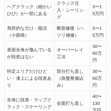
クラック注
ヘアクラック（細かい
3〜1
入・シーリン
ひび）が一部にある
5万円
グ
局所的な欠け・陥没
断面修復（ハ
5〜1
（小面積）
ツリ補修）
5万円
30〜
表面全体が傷んでいる
オーバーレイ
60万
が段差はない
工法
円
特定エリアだけひど
部分打ち直し
30〜
い・凍上による段差あ
（路盤整備込
60万
り
み）
円
40〜
全体に段差・マップク
全面打ち直し
130
ラック・スケーリング
万円