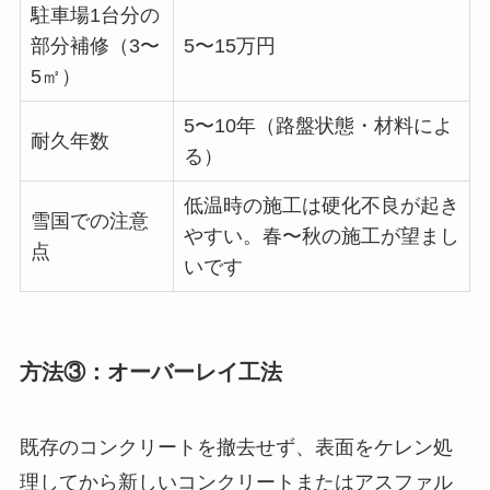
駐車場1台分の
部分補修（3〜
5〜15万円
5㎡）
5〜10年（路盤状態・材料によ
耐久年数
る）
低温時の施工は硬化不良が起き
雪国での注意
やすい。春〜秋の施工が望まし
点
いです
方法③：オーバーレイ工法
既存のコンクリートを撤去せず、表面をケレン処
理してから新しいコンクリートまたはアスファル