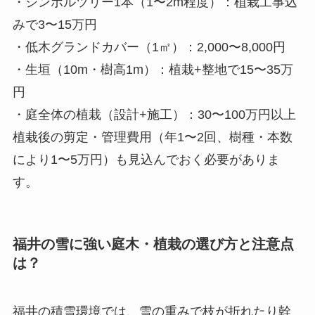
・シンボルツリー1本（1〜2m程度）：植栽工事込
みで3〜15万円
・低木グランドカバー（1㎡）：2,000〜8,000円
・生垣（10m・樹高1m）：植栽+整地で15〜35万
円
・庭全体の植栽（設計+施工）：30〜100万円以上
植栽後の剪定・管理費用（年1〜2回、樹種・本数
により1〜5万円）も見込んでおく必要がありま
す。
福井の雪に強い庭木・植栽の選び方と注意点
は？
福井の積雪環境では、雪の重みで枝が折れたり幹