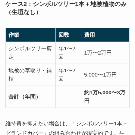
ケース2：シンボルツリー1本＋地被植物のみ
（生垣なし）
作業
回数
費用
シンボルツリー剪
年1〜2
1万〜2万円
定
回
地被の草取り・補
年1〜2
5,000〜1万円
植
回
約1万5,000〜3万
合計（年間）
円
維持費を抑えたい場合は、「シンボルツリー1本＋
グランドカバー」の組み合わせが現実的です。生