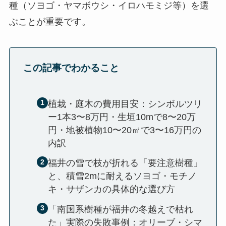
種（ソヨゴ・ヤマボウシ・イロハモミジ等）を選
ぶことが重要です。
この記事でわかること
植栽・庭木の費用目安：シンボルツリ
ー1本3〜8万円・生垣10mで8〜20万
円・地被植物10〜20㎡で3〜16万円の
内訳
福井の雪で枝が折れる「要注意樹種」
と、積雪2mに耐えるソヨゴ・モチノ
キ・サザンカの具体的な選び方
「南国系樹種が福井の冬越えで枯れ
た」実際の失敗事例：オリーブ・シマ