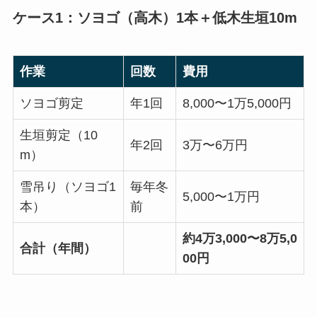
ケース1：ソヨゴ（高木）1本＋低木生垣10m
作業
回数
費用
ソヨゴ剪定
年1回
8,000〜1万5,000円
生垣剪定（10
年2回
3万〜6万円
m）
雪吊り（ソヨゴ1
毎年冬
5,000〜1万円
本）
前
約4万3,000〜8万5,0
合計（年間）
00円