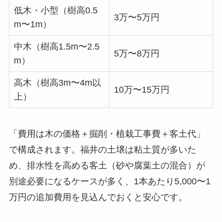
低木・小型（樹高0.5
3万〜5万円
m〜1m）
中木（樹高1.5m〜2.5
5万〜8万円
m）
高木（樹高3m〜4m以
10万〜15万円
上）
「費用は木の価格＋掘削・植栽工事費＋客土代」
で構成されます。福井の土壌は粘土質が多いた
め、排水性を高める客土（砂や腐葉土の混合）が
別途必要になるケースが多く、1本あたり5,000〜1
万円の追加費用を見込んでおくと安心です。