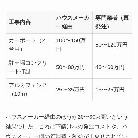
ハウスメーカ
専門業者（直
工事内容
ー経由
発注）
カーポート（2
100〜150万
80〜120万円
台用）
円
駐車場コンクリ
50〜80万円
40〜60万円
ート打設
アルミフェンス
25〜35万円
15〜25万円
（10m）
ハウスメーカー経由のほうが20〜30%高いという
結果でした。これは下請けへの発注コストや、ハ
ウスメーカー側の管理費・利益が上乗せされてい