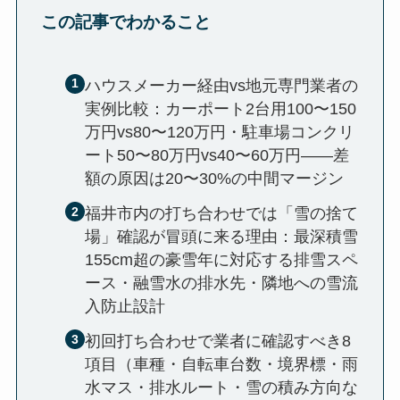
この記事でわかること
ハウスメーカー経由vs地元専門業者の
実例比較：カーポート2台用100〜150
万円vs80〜120万円・駐車場コンクリ
ート50〜80万円vs40〜60万円——差
額の原因は20〜30%の中間マージン
福井市内の打ち合わせでは「雪の捨て
場」確認が冒頭に来る理由：最深積雪
155cm超の豪雪年に対応する排雪スペ
ース・融雪水の排水先・隣地への雪流
入防止設計
初回打ち合わせで業者に確認すべき8
項目（車種・自転車台数・境界標・雨
水マス・排水ルート・雪の積み方向な