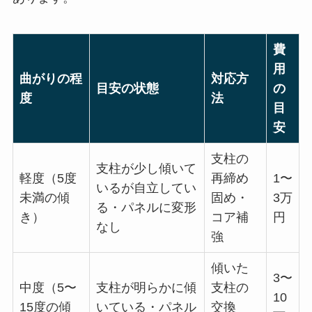
費
用
曲がりの程
対応方
目安の状態
の
度
法
目
安
支柱の
支柱が少し傾いて
軽度（5度
再締め
1〜
いるが自立してい
未満の傾
固め・
3万
る・パネルに変形
き）
コア補
円
なし
強
傾いた
3〜
中度（5〜
支柱が明らかに傾
支柱の
10
15度の傾
いている・パネル
交換