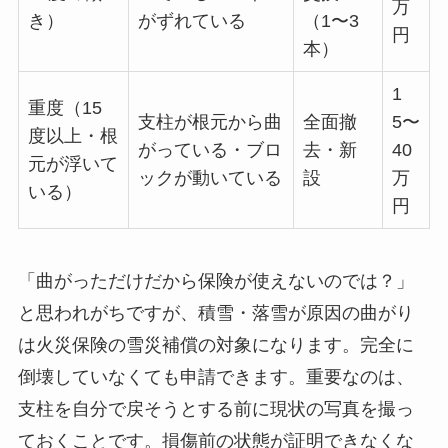
万
き）
がずれている
（1〜3
円
本）
1
重度（15
支柱が根元から曲
全面撤
5〜
度以上・根
がっている・ブロ
去・新
40
元が浮いて
ックが動いている
設
万
いる）
円
「曲がっただけだから保険が使えないのでは？」
と思われがちですが、積雪・落雪が原因の曲がり
は火災保険の雪災補償の対象になります。完全に
倒壊していなくても申請できます。重要なのは、
支柱を自分で戻そうとする前に現状の写真を撮っ
ておくことです。損傷前の状態が証明できなくな