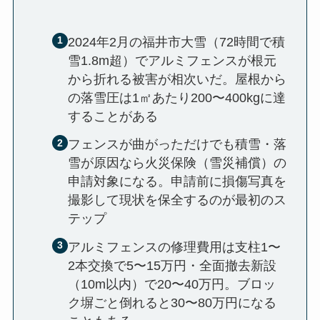
2024年2月の福井市大雪（72時間で積
雪1.8m超）でアルミフェンスが根元
から折れる被害が相次いだ。屋根から
の落雪圧は1㎡あたり200〜400kgに達
することがある
フェンスが曲がっただけでも積雪・落
雪が原因なら火災保険（雪災補償）の
申請対象になる。申請前に損傷写真を
撮影して現状を保全するのが最初のス
テップ
アルミフェンスの修理費用は支柱1〜
2本交換で5〜15万円・全面撤去新設
（10m以内）で20〜40万円。ブロッ
ク塀ごと倒れると30〜80万円になる