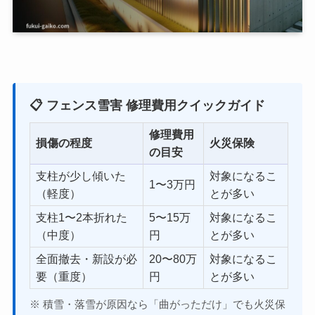
📋 フェンス雪害 修理費用クイックガイド
修理費用
損傷の程度
火災保険
の目安
支柱が少し傾いた
対象になるこ
1〜3万円
（軽度）
とが多い
支柱1〜2本折れた
5〜15万
対象になるこ
（中度）
円
とが多い
全面撤去・新設が必
20〜80万
対象になるこ
要（重度）
円
とが多い
※ 積雪・落雪が原因なら「曲がっただけ」でも火災保