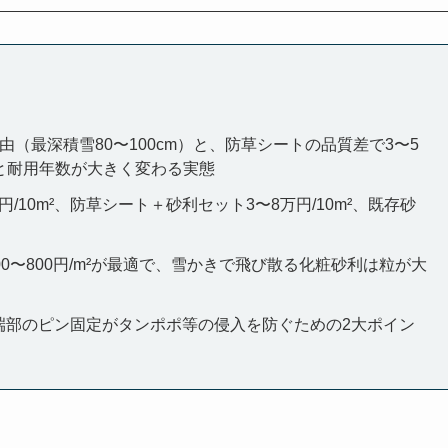
（最深積雪80〜100cm）と、防草シートの品質差で3〜5
）と耐用年数が大きく変わる実態
/10m²、防草シート＋砂利セット3〜8万円/10m²、既存砂
0〜800円/m²が最適で、雪かきで飛び散る化粧砂利は粒が大
ト端部のピン固定がタンポポ等の侵入を防ぐための2大ポイン