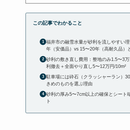
この記事でわかること
福井市の融雪水量が砂利を流しやすい理由
年（安価品）vs 15〜20年（高耐久品
砂利の敷き直し費用：整地のみ1.5〜3万円
利撤去＋全面やり直し5〜12万円/10m²
駐車場には砕石（クラッシャーラン）30
きめのものを選ぶ理由
砂利の厚み5〜7cm以上の確保とシー
ト