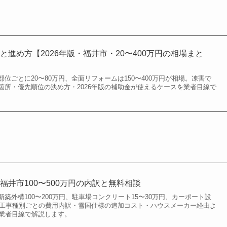
進め方【2026年版・福井市・20〜400万円の相場まと
位ごとに20〜80万円、全面リフォームは150〜400万円が相場。凍害で
箇所・優先順位の決め方・2026年版の補助金が使えるケースを業者目線で
福井市100〜500万円の内訳と無料相談
築外構100〜200万円、駐車場コンクリート15〜30万円、カーポート設
す。工事種別ごとの費用内訳・雪国仕様の追加コスト・ハウスメーカー経由よ
を業者目線で解説します。