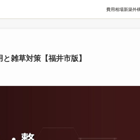
費用相場
新築外
用と雑草対策【福井市版】