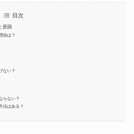
目次
と原因
理由は？
げない？
ならない？
方法はある？