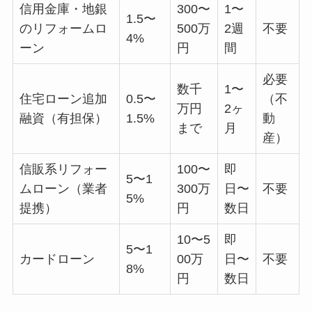
信用金庫・地銀
300〜
1〜
1.5〜
のリフォームロ
500万
2週
不要
4%
ーン
円
間
必要
数千
1〜
住宅ローン追加
0.5〜
（不
万円
2ヶ
融資（有担保）
1.5%
動
まで
月
産）
信販系リフォー
100〜
即
5〜1
ムローン（業者
300万
日〜
不要
5%
提携）
円
数日
10〜5
即
5〜1
カードローン
00万
日〜
不要
8%
円
数日