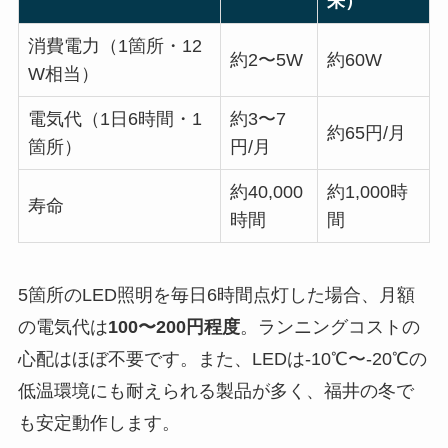
来）
消費電力（1箇所・12
約2〜5W
約60W
W相当）
電気代（1日6時間・1
約3〜7
約65円/月
箇所）
円/月
約40,000
約1,000時
寿命
時間
間
5箇所のLED照明を毎日6時間点灯した場合、月額
の電気代は
100〜200円程度
。ランニングコストの
心配はほぼ不要です。また、LEDは-10℃〜-20℃の
低温環境にも耐えられる製品が多く、福井の冬で
も安定動作します。