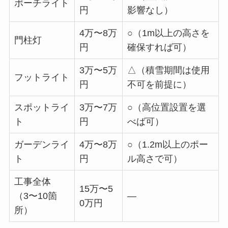
ポーチライト
円
影響なし）
4万〜8万
○（1m以上の高さを
門柱灯
円
確保すれば可）
3万〜5万
△（積雪期間は使用
フットライト
円
不可を前提に）
スポットライ
3万〜7万
○（高位置設置を選
ト
円
べば可）
ガーデンライ
4万〜8万
○（1.2m以上のポー
ト
円
ル高さで可）
工事全体
15万〜5
（3〜10箇
—
0万円
所）