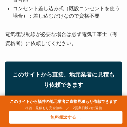
コンセント差し込み式（既設コンセントを使う
場合）：差し込むだけなので資格不要
電気埋設配線が必要な場合は必ず電気工事士（有
資格者）に依頼してください。
このサイトから直接、地元業者に見積も
り依頼できます
このサイトから福井の地元業者に直接見積もり依頼できます
福井外構ドットコムは、福井市内の地元外構業者と提携し
相談・見積もり完全無料 ／ 2営業日以内に返信
ています。記事を読んで気になったら、そのままここから
無料相談する →
直接お見積もりを依頼できます。ハウスメーカーを通さな
いため、費用も20〜30%抑えられます。