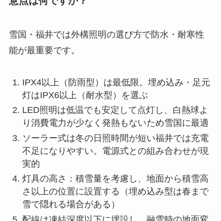
意点は何ですか？
雪国・福井では外構照明の選び方で防水・耐寒性
能が最重要です。
IPX4以上（防雨型）は最低限。埋め込み・足元
灯はIPX6以上（耐水型）を選ぶ
LED照明は低温でも安定して点灯し、白熱球よ
り消費電力が少なく発熱もないため雪国に最適
ソーラー式は冬の日照時間が短い福井では充電
不足になりやすい。電源式との組み合わせが現
実的
灯具の高さ：積雪量を考慮し、地面から積雪高
さ以上の位置に設置する（埋め込み型は春まで
雪で隠れる場合がある）
配線は凍結深度以下に埋設し、融雪時の地面変