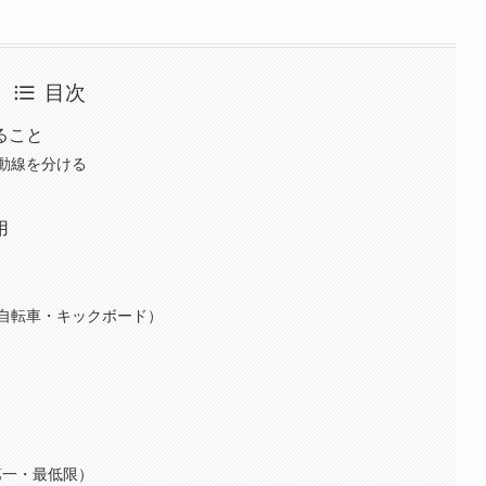
目次
ること
動線を分ける
用
自転車・キックボード）
第一・最低限）