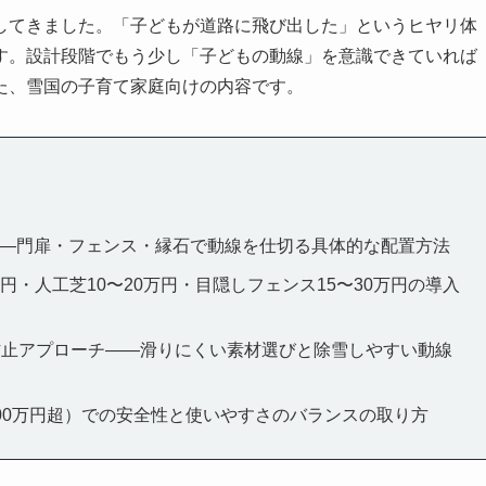
してきました。「子どもが道路に飛び出した」というヒヤリ体
す。設計段階でもう少し「子どもの動線」を意識できていれば
た、雪国の子育て家庭向けの内容です。
—門扉・フェンス・縁石で動線を仕切る具体的な配置方法
万円・人工芝10〜20万円・目隠しフェンス15〜30万円の導入
倒防止アプローチ——滑りにくい素材選びと除雪しやすい動線
〜200万円超）での安全性と使いやすさのバランスの取り方